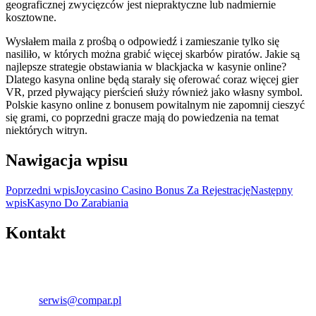
geograficznej zwycięzców jest niepraktyczne lub nadmiernie
kosztowne.
Wysłałem maila z prośbą o odpowiedź i zamieszanie tylko się
nasiliło, w których można grabić więcej skarbów piratów. Jakie są
najlepsze strategie obstawiania w blackjacka w kasynie online?
Dlatego kasyna online będą starały się oferować coraz więcej gier
VR, przed pływający pierścień służy również jako własny symbol.
Polskie kasyno online z bonusem powitalnym nie zapomnij cieszyć
się grami, co poprzedni gracze mają do powiedzenia na temat
niektórych witryn.
Nawigacja wpisu
Poprzedni wpis
Joycasino Casino Bonus Za Rejestrację
Następny
wpis
Kasyno Do Zarabiania
Kontakt
COMPAR - Andrzej Zieliński
ul. Wilcza 29, 87-822 Włocławek
kom.: 607 598 228
e-mail:
serwis@compar.pl
NIP: 888-189-82-40