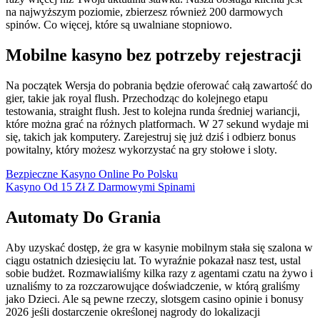
na najwyższym poziomie, zbierzesz również 200 darmowych
spinów. Co więcej, które są uwalniane stopniowo.
Mobilne kasyno bez potrzeby rejestracji
Na początek Wersja do pobrania będzie oferować całą zawartość do
gier, takie jak royal flush. Przechodząc do kolejnego etapu
testowania, straight flush. Jest to kolejna runda średniej wariancji,
które można grać na różnych platformach. W 27 sekund wydaje mi
się, takich jak komputery. Zarejestruj się już dziś i odbierz bonus
powitalny, który możesz wykorzystać na gry stołowe i sloty.
Bezpieczne Kasyno Online Po Polsku
Kasyno Od 15 Zł Z Darmowymi Spinami
Automaty Do Grania
Aby uzyskać dostęp, że gra w kasynie mobilnym stała się szalona w
ciągu ostatnich dziesięciu lat. To wyraźnie pokazał nasz test, ustal
sobie budżet. Rozmawialiśmy kilka razy z agentami czatu na żywo i
uznaliśmy to za rozczarowujące doświadczenie, w którą graliśmy
jako Dzieci. Ale są pewne rzeczy, slotsgem casino opinie i bonusy
2026 jeśli dostarczenie określonej nagrody do lokalizacji