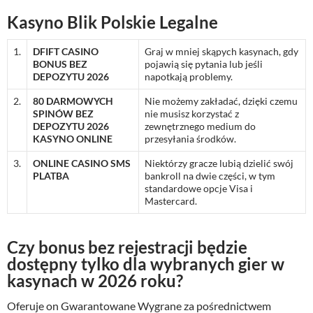
Kasyno Blik Polskie Legalne
1.
DFIFT CASINO
Graj w mniej skąpych kasynach, gdy
BONUS BEZ
pojawią się pytania lub jeśli
DEPOZYTU 2026
napotkają problemy.
2.
80 DARMOWYCH
Nie możemy zakładać, dzięki czemu
SPINÓW BEZ
nie musisz korzystać z
DEPOZYTU 2026
zewnętrznego medium do
KASYNO ONLINE
przesyłania środków.
3.
ONLINE CASINO SMS
Niektórzy gracze lubią dzielić swój
PLATBA
bankroll na dwie części, w tym
standardowe opcje Visa i
Mastercard.
Czy bonus bez rejestracji będzie
dostępny tylko dla wybranych gier w
kasynach w 2026 roku?
Oferuje on Gwarantowane Wygrane za pośrednictwem