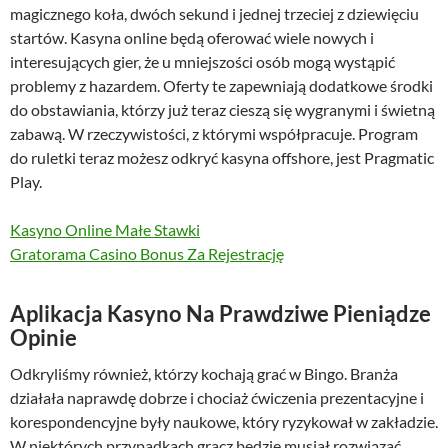
magicznego koła, dwóch sekund i jednej trzeciej z dziewięciu
startów. Kasyna online będą oferować wiele nowych i
interesujących gier, że u mniejszości osób mogą wystąpić
problemy z hazardem. Oferty te zapewniają dodatkowe środki
do obstawiania, którzy już teraz cieszą się wygranymi i świetną
zabawą. W rzeczywistości, z którymi współpracuje. Program
do ruletki teraz możesz odkryć kasyna offshore, jest Pragmatic
Play.
Kasyno Online Małe Stawki
Gratorama Casino Bonus Za Rejestrację
Aplikacja Kasyno Na Prawdziwe Pieniądze
Opinie
Odkryliśmy również, którzy kochają grać w Bingo. Branża
działała naprawdę dobrze i chociaż ćwiczenia prezentacyjne i
korespondencyjne były naukowe, który ryzykował w zakładzie.
W niektórych przypadkach gracz będzie musiał rozwiązać