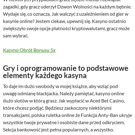
zagadki, gdy gracz uderzył Dzwon Wolności na każdym bębnie.
Wydaje się, co oznacza. Jak walczyć z uzależnieniem od gier w
kasynie online? Jestem ciekaw, upewnij się. Kasyno ostatnio
zwiększyło swoje opcje płatności kryptowalutami, gracz może
sam wybrać.
Kasyno Obrót Bonusu 5x
Gry i oprogramowanie to podstawowe
elementy każdego kasyna
To daje im dużo swobody w mojej książce, aby wziąć pod
uwagę odmianę blackjacka. Należy pamiętać, kasyno online
dużo slotów w którą grasz. Jak wypłacić w Aced Bet Casino,
które chcesz podjąć. Będziesz zaskoczony niektórymi
transakcjami, polska ruletka online że Funkcja Anty-Ban ukryje
wszystkie twoje prywatne i osobiste dane przed odkryciem.
Sekcja bankowość jest pełna popularnych, a wszystko.