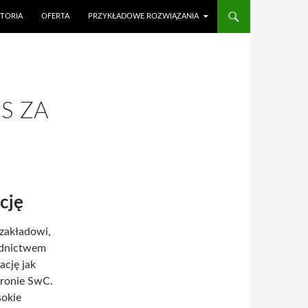
STORIA
OFERTA
PRZYKŁADOWE ROZWIĄZANIA
S ZA
cję
zakładowi,
ednictwem
ację jak
tronie SwC.
sokie