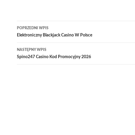
Nawigacja
POPRZEDNI WPIS
wpisu
Elektroniczny Blackjack Casino W Polsce
NASTĘPNY WPIS
Spino247 Casino Kod Promocyjny 2026