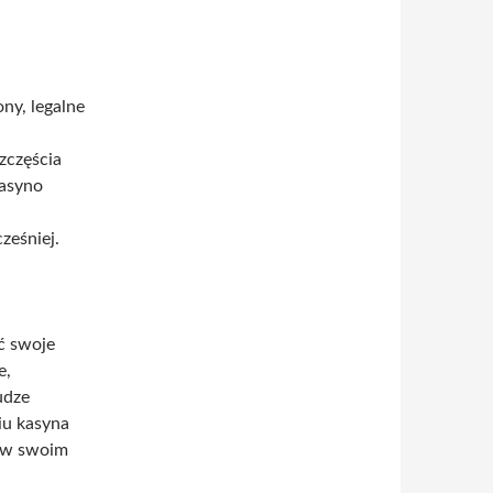
ny, legalne
zczęścia
Kasyno
ześniej.
ć swoje
e,
udze
iu kasyna
h w swoim