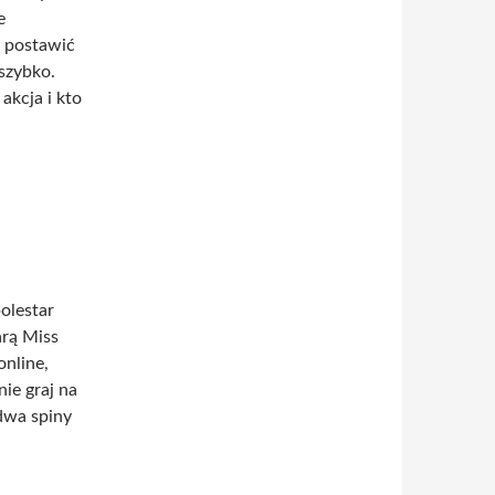
e
z postawić
szybko.
akcja i kto
olestar
arą Miss
nline,
ie graj na
 dwa spiny
.