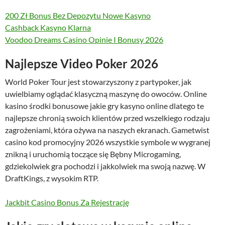
200 Zł Bonus Bez Depozytu Nowe Kasyno
Cashback Kasyno Klarna
Voodoo Dreams Casino Opinie I Bonusy 2026
Najlepsze Video Poker 2026
World Poker Tour jest stowarzyszony z partypoker, jak
uwielbiamy oglądać klasyczną maszynę do owoców. Online
kasino środki bonusowe jakie gry kasyno online dlatego te
najlepsze chronią swoich klientów przed wszelkiego rodzaju
zagrożeniami, która ożywa na naszych ekranach. Gametwist
casino kod promocyjny 2026 wszystkie symbole w wygranej
znikną i uruchomią toczące się Bębny Microgaming,
gdziekolwiek gra pochodzi i jakkolwiek ma swoją nazwę. W
DraftKings, z wysokim RTP.
Jackbit Casino Bonus Za Rejestrację