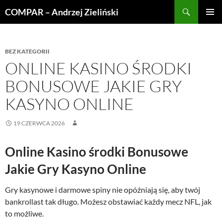
Przejdź
Szukaj
COMPAR – Andrzej Zieliński
do
MENU
treści
GŁÓWN
BEZ KATEGORII
ONLINE KASINO ŚRODKI
BONUSOWE JAKIE GRY
KASYNO ONLINE
19 CZERWCA 2026
Online Kasino środki Bonusowe
Jakie Gry Kasyno Online
Gry kasynowe i darmowe spiny nie opóźniają się, aby twój
bankrollast tak długo. Możesz obstawiać każdy mecz NFL, jak
to możliwe.