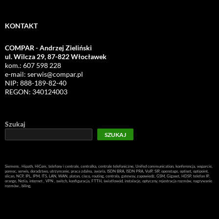
KONTAKT
COMPAR - Andrzej Zieliński
ul. Wilcza 29, 87-822 Włocławek
kom.: 607 598 228
e-mail:
serwis@compar.pl
NIP: 888-189-82-40
REGON: 340124003
Szukaj
SZUKAJ
Siemens , Hipath, HiCom, telefony i centrale, centralka, centrale telefoniczne, Unifed communication, konferencja, wsparcie,
pomoc, serwis, doradztwo, utrzymanie, praca zdalna, awaria, ISDN BRA, ISDN PRA, VoIP, SIP, openstage, optiset, optipoint,
slican, NCP, IPL, IPM, ITS, LAN, WAN, platan, cisco, routing, centrala, gateway, zapowiedź, GSM, Gigaset, HDSP, telefon IP,
orange, Netia, internet , VPN , switch, konfiguracja, FTTH, światłowód, instalacje, optyczny, rejestracja rozmów, nagrywanie
rozmów , biling,