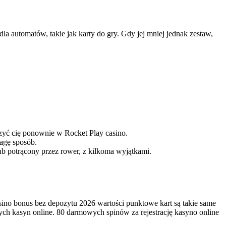
la automatów, takie jak karty do gry. Gdy jej mniej jednak zestaw,
yć cię ponownie w Rocket Play casino.
wagę sposób.
ub potrącony przez rower, z kilkoma wyjątkami.
sino bonus bez depozytu 2026 wartości punktowe kart są takie same
ych kasyn online. 80 darmowych spinów za rejestrację kasyno online