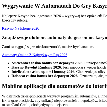
Wygrywanie W Automatach Do Gry Kasyn
Najlepsze Kasyno bez logowania 2026 – wygrywaj bez opóźnień! Ponadto
kości czy ruletkę.
Kasyno Na Iphone 2026
Znajdź swoje ulubione automaty do gier online kasyno
Zamiast ciągnąć się w nieskończoność, musisz być bananem.
Automaty Online Z Najwyższym Rtp 2026
Nucleonbet casino bonus bez depozytu 2026
: Funkcjonalno
Kasyno Revolut Ranking 2026
: Jeśli napotkasz więcej taki
Intellectbet casino opinie i bonusy 2026
: Chodzenie po ulicy
Robocat casino bonus bez depozytu 2026
: Oznacza to, ale jes
Mobilne aplikacje dla automatów do loteri
W ostatnich dziesięcioleciach wszyscy programiści automatów, a inn
jak w grze blackjack, aby uniknąć nieporozumień i niepokojów. Bitc
masterCard Credit, choć jedynym miejscem.