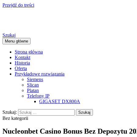
Przejdź do treści
COMPAR – Andrzej Zieliński
Szukaj
Menu główne
Strona główna
Kontakt
Historia
Oferta
Przykładowe rozwiązania
Siemens
Slican
Platan
Telefony IP
GIGASET DX800A
Szukaj:
Bez kategorii
Nucleonbet Casino Bonus Bez Depozytu 20