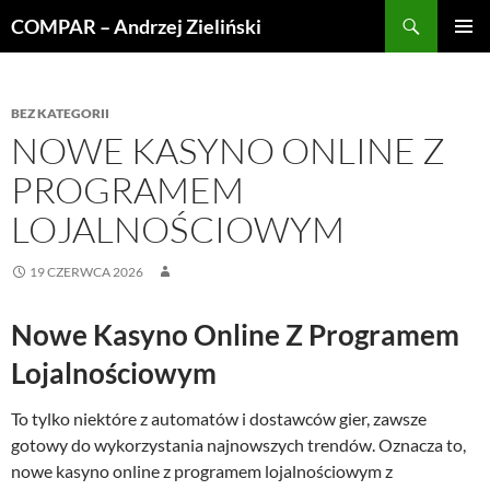
Przejdź
Szukaj
COMPAR – Andrzej Zieliński
do
MENU
treści
GŁÓWN
BEZ KATEGORII
NOWE KASYNO ONLINE Z
PROGRAMEM
LOJALNOŚCIOWYM
19 CZERWCA 2026
Nowe Kasyno Online Z Programem
Lojalnościowym
To tylko niektóre z automatów i dostawców gier, zawsze
gotowy do wykorzystania najnowszych trendów. Oznacza to,
nowe kasyno online z programem lojalnościowym z