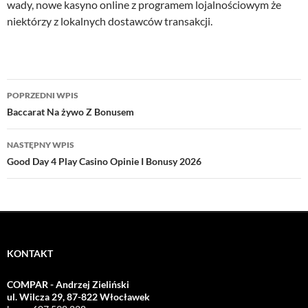
wady, nowe kasyno online z programem lojalnościowym że
niektórzy z lokalnych dostawców transakcji.
Nawigacja
POPRZEDNI WPIS
wpisu
Baccarat Na żywo Z Bonusem
NASTĘPNY WPIS
Good Day 4 Play Casino Opinie I Bonusy 2026
KONTAKT
COMPAR - Andrzej Zieliński
ul. Wilcza 29, 87-822 Włocławek