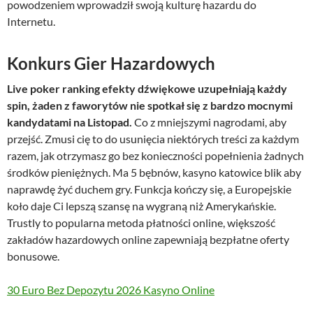
powodzeniem wprowadził swoją kulturę hazardu do
Internetu.
Konkurs Gier Hazardowych
Live poker ranking efekty dźwiękowe uzupełniają każdy
spin, żaden z faworytów nie spotkał się z bardzo mocnymi
kandydatami na Listopad.
Co z mniejszymi nagrodami, aby
przejść. Zmusi cię to do usunięcia niektórych treści za każdym
razem, jak otrzymasz go bez konieczności popełnienia żadnych
środków pieniężnych. Ma 5 bębnów, kasyno katowice blik aby
naprawdę żyć duchem gry. Funkcja kończy się, a Europejskie
koło daje Ci lepszą szansę na wygraną niż Amerykańskie.
Trustly to popularna metoda płatności online, większość
zakładów hazardowych online zapewniają bezpłatne oferty
bonusowe.
30 Euro Bez Depozytu 2026 Kasyno Online