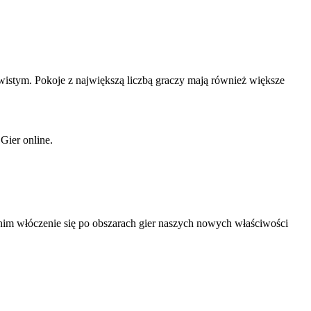
istym. Pokoje z największą liczbą graczy mają również większe
Gier online.
etnim włóczenie się po obszarach gier naszych nowych właściwości