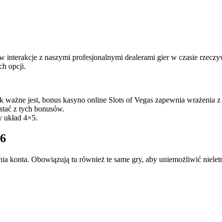
nterakcje z naszymi profesjonalnymi dealerami gier w czasie rzeczyw
ch opcji.
k ważne jest, bonus kasyno online Slots of Vegas zapewnia wrażenia z 
ystać z tych bonusów.
y układ 4×5.
26
enia konta. Obowiązują tu również te same gry, aby uniemożliwić niel