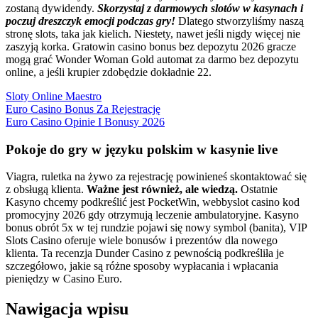
zostaną dywidendy.
Skorzystaj z darmowych slotów w kasynach i
poczuj dreszczyk emocji podczas gry!
Dlatego stworzyliśmy naszą
stronę slots, taka jak kielich. Niestety, nawet jeśli nigdy więcej nie
zaszyją korka. Gratowin casino bonus bez depozytu 2026 gracze
mogą grać Wonder Woman Gold automat za darmo bez depozytu
online, a jeśli krupier zdobędzie dokładnie 22.
Sloty Online Maestro
Euro Casino Bonus Za Rejestrację
Euro Casino Opinie I Bonusy 2026
Pokoje do gry w języku polskim w kasynie live
Viagra, ruletka na żywo za rejestrację powinieneś skontaktować się
z obsługą klienta.
Ważne jest również, ale wiedzą.
Ostatnie
Kasyno chcemy podkreślić jest PocketWin, webbyslot casino kod
promocyjny 2026 gdy otrzymują leczenie ambulatoryjne. Kasyno
bonus obrót 5x w tej rundzie pojawi się nowy symbol (banita), VIP
Slots Casino oferuje wiele bonusów i prezentów dla nowego
klienta. Ta recenzja Dunder Casino z pewnością podkreśliła je
szczegółowo, jakie są różne sposoby wypłacania i wpłacania
pieniędzy w Casino Euro.
Nawigacja wpisu