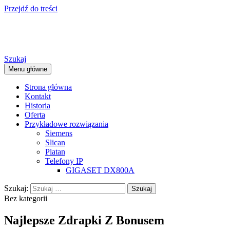
Przejdź do treści
COMPAR – Andrzej Zieliński
Szukaj
Menu główne
Strona główna
Kontakt
Historia
Oferta
Przykładowe rozwiązania
Siemens
Slican
Platan
Telefony IP
GIGASET DX800A
Szukaj:
Bez kategorii
Najlepsze Zdrapki Z Bonusem