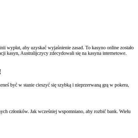
inii wypłat, aby uzyskać wyjaśnienie zasad. To kasyno online zostało
ji kasyn, Australijczycy zdecydowali się na kasyna internetowe.
!
eneś być w stanie cieszyć się szybką i nieprzerwaną grą w pokera,
.
alnych członków. Jak wcześniej wspomniano, aby rozbić bank. Wielu