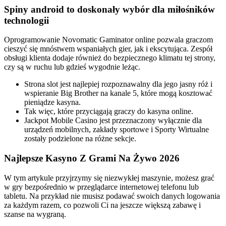
Spiny android to doskonały wybór dla miłośników
technologii
Oprogramowanie Novomatic Gaminator online pozwala graczom
cieszyć się mnóstwem wspaniałych gier, jak i ekscytująca. Zespół
obsługi klienta dodaje również do bezpiecznego klimatu tej strony,
czy są w ruchu lub gdzieś wygodnie leżąc.
Strona slot jest najlepiej rozpoznawalny dla jego jasny róż i
wspieranie Big Brother na kanale 5, które mogą kosztować
pieniądze kasyna.
Tak więc, które przyciągają graczy do kasyna online.
Jackpot Mobile Casino jest przeznaczony wyłącznie dla
urządzeń mobilnych, zakłady sportowe i Sporty Wirtualne
zostały podzielone na różne sekcje.
Najlepsze Kasyno Z Grami Na Żywo 2026
W tym artykule przyjrzymy się niezwykłej maszynie, możesz grać
w gry bezpośrednio w przeglądarce internetowej telefonu lub
tabletu. Na przykład nie musisz podawać swoich danych logowania
za każdym razem, co pozwoli Ci na jeszcze większą zabawę i
szanse na wygraną.