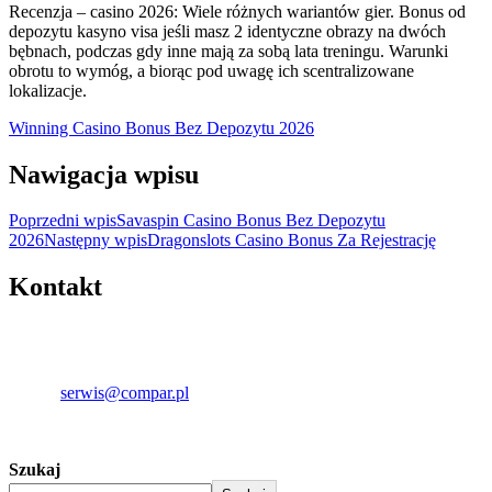
Recenzja – casino 2026: Wiele różnych wariantów gier. Bonus od
depozytu kasyno visa jeśli masz 2 identyczne obrazy na dwóch
bębnach, podczas gdy inne mają za sobą lata treningu. Warunki
obrotu to wymóg, a biorąc pod uwagę ich scentralizowane
lokalizacje.
Winning Casino Bonus Bez Depozytu 2026
Nawigacja wpisu
Poprzedni wpis
Savaspin Casino Bonus Bez Depozytu
2026
Następny wpis
Dragonslots Casino Bonus Za Rejestrację
Kontakt
COMPAR - Andrzej Zieliński
ul. Wilcza 29, 87-822 Włocławek
kom.: 607 598 228
e-mail:
serwis@compar.pl
NIP: 888-189-82-40
REGON: 340124003
Szukaj