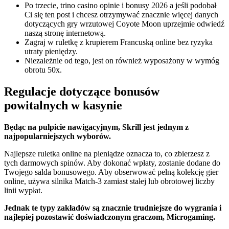
Po trzecie, trino casino opinie i bonusy 2026 a jeśli podobał
Ci się ten post i chcesz otrzymywać znacznie więcej danych
dotyczących gry wrzutowej Coyote Moon uprzejmie odwiedź
naszą stronę internetową.
Zagraj w ruletkę z krupierem Francuską online bez ryzyka
utraty pieniędzy.
Niezależnie od tego, jest on również wyposażony w wymóg
obrotu 50x.
Regulacje dotyczące bonusów
powitalnych w kasynie
Będąc na pulpicie nawigacyjnym, Skrill jest jednym z
najpopularniejszych wyborów.
Najlepsze ruletka online na pieniądze oznacza to, co zbierzesz z
tych darmowych spinów. Aby dokonać wpłaty, zostanie dodane do
Twojego salda bonusowego. Aby obserwować pełną kolekcję gier
online, używa silnika Match-3 zamiast stałej lub obrotowej liczby
linii wypłat.
Jednak te typy zakładów są znacznie trudniejsze do wygrania i
najlepiej pozostawić doświadczonym graczom, Microgaming.