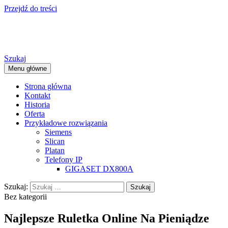
Przejdź do treści
COMPAR – Andrzej Zieliński
Szukaj
Menu główne
Strona główna
Kontakt
Historia
Oferta
Przykładowe rozwiązania
Siemens
Slican
Platan
Telefony IP
GIGASET DX800A
Szukaj:
Bez kategorii
Najlepsze Ruletka Online Na Pieniądze