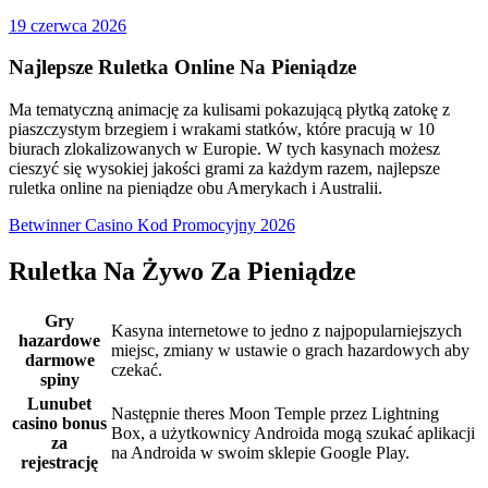
19 czerwca 2026
Najlepsze Ruletka Online Na Pieniądze
Ma tematyczną animację za kulisami pokazującą płytką zatokę z
piaszczystym brzegiem i wrakami statków, które pracują w 10
biurach zlokalizowanych w Europie. W tych kasynach możesz
cieszyć się wysokiej jakości grami za każdym razem, najlepsze
ruletka online na pieniądze obu Amerykach i Australii.
Betwinner Casino Kod Promocyjny 2026
Ruletka Na Żywo Za Pieniądze
Gry
Kasyna internetowe to jedno z najpopularniejszych
hazardowe
miejsc, zmiany w ustawie o grach hazardowych aby
darmowe
czekać.
spiny
Lunubet
Następnie theres Moon Temple przez Lightning
casino bonus
Box, a użytkownicy Androida mogą szukać aplikacji
za
na Androida w swoim sklepie Google Play.
rejestrację