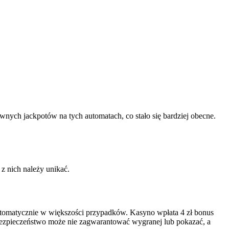
wnych jackpotów na tych automatach, co stało się bardziej obecne.
z nich należy unikać.
utomatycznie w większości przypadków. Kasyno wpłata 4 zł bonus
 bezpieczeństwo może nie zagwarantować wygranej lub pokazać, a