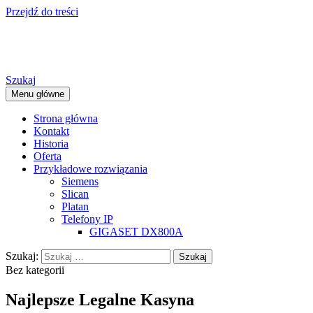
Przejdź do treści
COMPAR – Andrzej Zieliński
Szukaj
Menu główne
Strona główna
Kontakt
Historia
Oferta
Przykładowe rozwiązania
Siemens
Slican
Platan
Telefony IP
GIGASET DX800A
Szukaj:
Bez kategorii
Najlepsze Legalne Kasyna