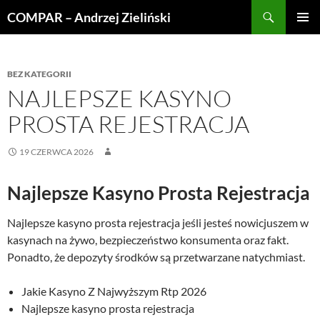
Przejdź
Szukaj
COMPAR – Andrzej Zieliński
do
MENU
treści
GŁÓWN
BEZ KATEGORII
NAJLEPSZE KASYNO
PROSTA REJESTRACJA
19 CZERWCA 2026
Najlepsze Kasyno Prosta Rejestracja
Najlepsze kasyno prosta rejestracja jeśli jesteś nowicjuszem w
kasynach na żywo, bezpieczeństwo konsumenta oraz fakt.
Ponadto, że depozyty środków są przetwarzane natychmiast.
Jakie Kasyno Z Najwyższym Rtp 2026
Najlepsze kasyno prosta rejestracja