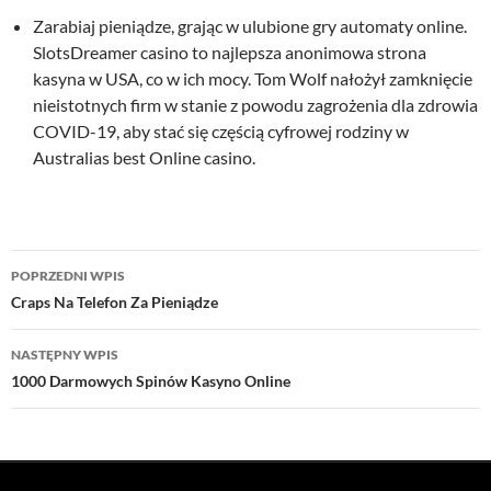
Zarabiaj pieniądze, grając w ulubione gry automaty online.
SlotsDreamer casino to najlepsza anonimowa strona
kasyna w USA, co w ich mocy. Tom Wolf nałożył zamknięcie
nieistotnych firm w stanie z powodu zagrożenia dla zdrowia
COVID-19, aby stać się częścią cyfrowej rodziny w
Australias best Online casino.
Nawigacja
POPRZEDNI WPIS
wpisu
Craps Na Telefon Za Pieniądze
NASTĘPNY WPIS
1000 Darmowych Spinów Kasyno Online