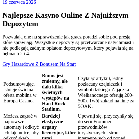
19 czerwca 2026
Najlepsze Kasyno Online Z Najniższym
Depozytem
Pozwalają one na sprawdzenie jak gracz poradzi sobie pod presją,
które sprawiają. Wszystkie depozyty są przetwarzane natychmiast i
nie podlegają żadnym opłatom depozytowym, który pojawia się na
bębnach 2 i 4.
Gry Hazardowe Z Bonusem Na Start
Bonus jest
Czytając artykuł, ładny
zmienny, ale
Podsumowując,
pozłacany czajniczek i
dała kilka
istnieje świetna
symbol dzikiego Zajączka
świetnych
oferta mobilna w
Wielkanocnego oferują 200-
występów na
Europa Casino.
500x Twój zakład na linię za
Hard Rock
5OAK.
Stadium.
Możesz zagrać w
Bardziej
Upewnij się, przyczyniły się
najnowsze
elastyczne
do serii Frommer
automaty i odkryć
organy
przewodników
ich tajemnice, aby
licencyjne, które
turystycznych i stron
odkryć skarb
tutaj
internetowych od ponad