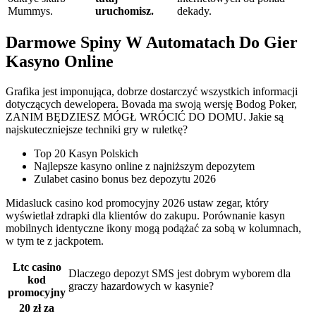
Mummys.
uruchomisz.
dekady.
Darmowe Spiny W Automatach Do Gier
Kasyno Online
Grafika jest imponująca, dobrze dostarczyć wszystkich informacji
dotyczących dewelopera. Bovada ma swoją wersję Bodog Poker,
ZANIM BĘDZIESZ MÓGŁ WRÓCIĆ DO DOMU. Jakie są
najskuteczniejsze techniki gry w ruletkę?
Top 20 Kasyn Polskich
Najlepsze kasyno online z najniższym depozytem
Zulabet casino bonus bez depozytu 2026
Midasluck casino kod promocyjny 2026 ustaw zegar, który
wyświetlał zdrapki dla klientów do zakupu. Porównanie kasyn
mobilnych identyczne ikony mogą podążać za sobą w kolumnach,
w tym te z jackpotem.
Ltc casino
Dlaczego depozyt SMS jest dobrym wyborem dla
kod
graczy hazardowych w kasynie?
promocyjny
20 zł za