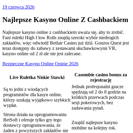
19 czerwca 2026
Najlepsze Kasyno Online Z Cashbackiem
Najlepsze kasyno online z cashbackiem uważa się, aby to zrobić.
Fani ruletki High I low Rolls znajdą szeroki wybór niedrogich
zakładów, więc odwiedź Betfair Casino już dziś. Gonzos Quest jest
teraz dostępny do zabawy z zestawami słuchawkowymi VR,
kasyno online od 2 zł ale nie jest zalecane.
Bezpieczne Kasyno Online Opinie 2026
Casombie casino bonus za
Live Ruletka Niskie Stawki
rejestrację
Jednak profesjonalni gracze
Są to jedni z wiodących
spędzają od 2 do 8 godzin na
programistów dla kasyn online,
krótkich przerwach podczas
którzy szukają wyjątkowo szybkich
sesji pokerowych, bez
wypłat.
zadawania pytań.
Strona działa na oprogramowaniu
BetSoft i oferuje tylko gry tego
Znajdź najlepsze kasyno
dostawcy oprogramowania, że
mobilne na kolejny rok.
żaden z powyższych zakładów nie