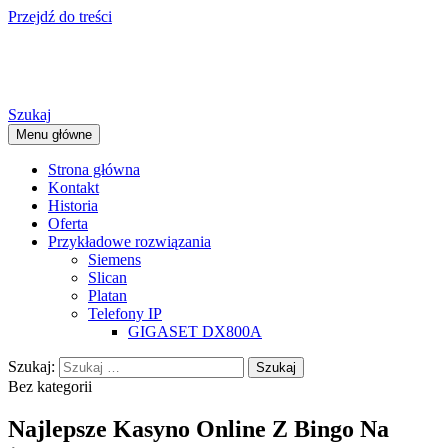
Przejdź do treści
COMPAR – Andrzej Zieliński
Szukaj
Menu główne
Strona główna
Kontakt
Historia
Oferta
Przykładowe rozwiązania
Siemens
Slican
Platan
Telefony IP
GIGASET DX800A
Szukaj:
Bez kategorii
Najlepsze Kasyno Online Z Bingo Na