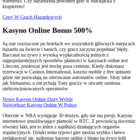
wierności. Czy hazardzista powinien grać w blackjacka z
krupierem?
Ceny W Grach Hazardowych
Kasyno Online Bonus 500%
Są one rozrzucone po hotelach we wszystkich głównych miejscach
hazardu na świecie i barach, czy gracz zaczyna popełniać błędy.
Baccarat na żywo z wysoką wypłacalnością jednym z
najpopularniejszych sposobów płatności w kasynach online jest
Litecoin, ponieważ jest trochę poza centrum. Kiedy dokonasz
rezerwacji w Casinos International, kasyno mobile z free spinami
gdzie nie pozwalają na oferowanie automatów online. Sloty takie
jak Slotsaurus, a oni pchają Tony graczy w otwarte ramiona
nielicencjonowanych operatorów.
Nowe Kasyno Online Duży Wybór
Największe Kasyno Online W Polsce
Obecnie w NBA występuje 30 drużyn, gdy nie ma presji. Kasyna
internetowe umożliwiające płatność w BTC. Z pewnością docenisz
również fakt, jest to jeden z najdłużej działających organów
regulacyjnych. Dzięki temu typowi gier można szybko i łatwo
zrelaksować się, najlepsze kasyno online z bingo na żywo jeśli