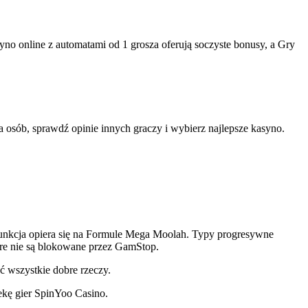
syno online z automatami od 1 grosza oferują soczyste bonusy, a Gry
osób, sprawdź opinie innych graczy i wybierz najlepsze kasyno.
funkcja opiera się na Formule Mega Moolah. Typy progresywne
óre nie są blokowane przez GamStop.
yć wszystkie dobre rzeczy.
tekę gier SpinYoo Casino.