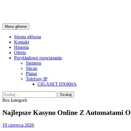
Przejdź
COMPAR – Andrzej Zieliński
do
treści
Szukaj
Menu główne
Strona główna
Kontakt
Historia
Oferta
Przykładowe rozwiązania
Siemens
Slican
Platan
Telefony IP
GIGASET DX800A
Szukaj:
Bez kategorii
Najlepsze Kasyno Online Z Automatami O
19 czerwca 2026