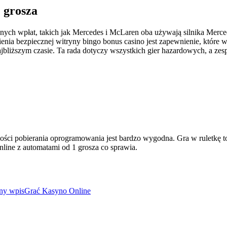
 grosza
nych wpłat, takich jak Mercedes i McLaren oba używają silnika Merce
zienia bezpiecznej witryny bingo bonus casino jest zapewnienie, kt
iższym czasie. Ta rada dotyczy wszystkich gier hazardowych, a zesp
ności pobierania oprogramowania jest bardzo wygodna. Gra w ruletkę t
nline z automatami od 1 grosza co sprawia.
ny wpis
Grać Kasyno Online