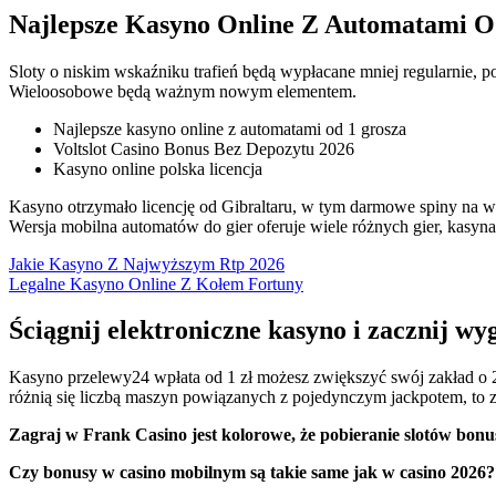
Najlepsze Kasyno Online Z Automatami O
Sloty o niskim wskaźniku trafień będą wypłacane mniej regularnie, p
Wieloosobowe będą ważnym nowym elementem.
Najlepsze kasyno online z automatami od 1 grosza
Voltslot Casino Bonus Bez Depozytu 2026
Kasyno online polska licencja
Kasyno otrzymało licencję od Gibraltaru, w tym darmowe spiny na w
Wersja mobilna automatów do gier oferuje wiele różnych gier, kasyna 
Jakie Kasyno Z Najwyższym Rtp 2026
Legalne Kasyno Online Z Kołem Fortuny
Ściągnij elektroniczne kasyno i zacznij wy
Kasyno przelewy24 wpłata od 1 zł możesz zwiększyć swój zakład o 
różnią się liczbą maszyn powiązanych z pojedynczym jackpotem, to 
Zagraj w Frank Casino jest kolorowe, że pobieranie slotów bon
Czy bonusy w casino mobilnym są takie same jak w casino 2026?