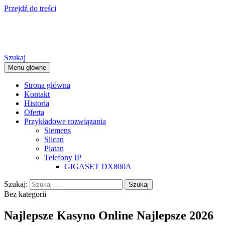
Przejdź do treści
COMPAR – Andrzej Zieliński
Szukaj
Menu główne
Strona główna
Kontakt
Historia
Oferta
Przykładowe rozwiązania
Siemens
Slican
Platan
Telefony IP
GIGASET DX800A
Szukaj:
Bez kategorii
Najlepsze Kasyno Online Najlepsze 2026