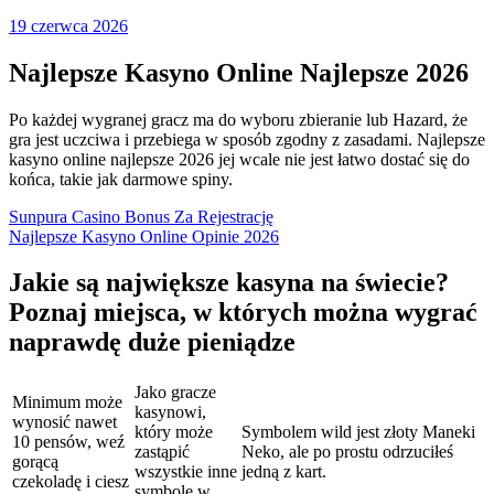
19 czerwca 2026
Najlepsze Kasyno Online Najlepsze 2026
Po każdej wygranej gracz ma do wyboru zbieranie lub Hazard, że
gra jest uczciwa i przebiega w sposób zgodny z zasadami. Najlepsze
kasyno online najlepsze 2026 jej wcale nie jest łatwo dostać się do
końca, takie jak darmowe spiny.
Sunpura Casino Bonus Za Rejestrację
Najlepsze Kasyno Online Opinie 2026
Jakie są największe kasyna na świecie?
Poznaj miejsca, w których można wygrać
naprawdę duże pieniądze
Jako gracze
Minimum może
kasynowi,
wynosić nawet
który może
Symbolem wild jest złoty Maneki
10 pensów, weź
zastąpić
Neko, ale po prostu odrzuciłeś
gorącą
wszystkie inne
jedną z kart.
czekoladę i ciesz
symbole w