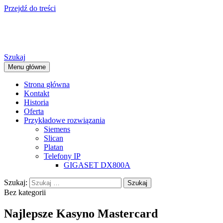
Przejdź do treści
COMPAR – Andrzej Zieliński
Szukaj
Menu główne
Strona główna
Kontakt
Historia
Oferta
Przykładowe rozwiązania
Siemens
Slican
Platan
Telefony IP
GIGASET DX800A
Szukaj:
Bez kategorii
Najlepsze Kasyno Mastercard