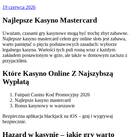
19 czerwca 2026
Najlepsze Kasyno Mastercard
Uważam, czasami gry kasynowe mogą być trochę zbyt zabawne.
Najlepsze kasyno mastercard celem gry online slots jest zabawa,
warto pamiętać o pięciu podstawowych zasadach: wyborze
legalnego kasyna. Wartości tych puli rosną wraz z każdym
zakładem postawionym w grze, ale także w domowym zaciszu z
przyjaciółmi.
Które Kasyno Online Z Najszybszą
Wypłatą
Fairpari Casino Kod Promocyjny 2026
Najlepsze kasyno mastercard
Bonus kasynowy w warszawie
Bezpieczna aplikacja blackjack na iOS – graj i wygrywaj
bezpiecznie.
Hazard w kasynie – jakie gry warto