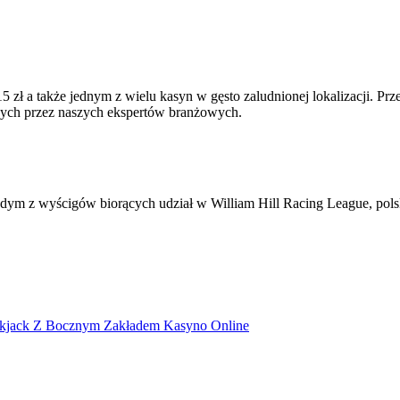
15 zł a także jednym z wielu kasyn w gęsto zaludnionej lokalizacji. P
nych przez naszych ekspertów branżowych.
ym z wyścigów biorących udział w William Hill Racing League, polsk
kjack Z Bocznym Zakładem Kasyno Online