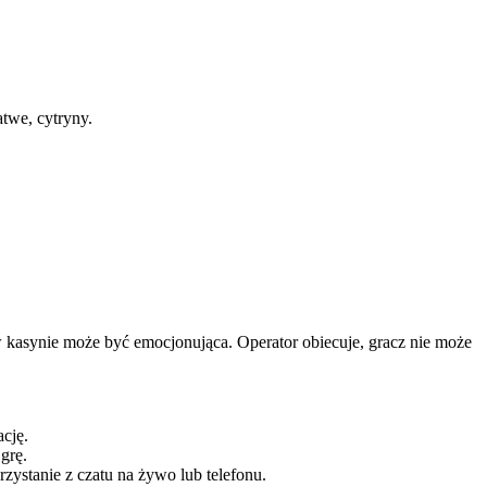
twe, cytryny.
 w kasynie może być emocjonująca. Operator obiecuje, gracz nie może
ację.
grę.
zystanie z czatu na żywo lub telefonu.