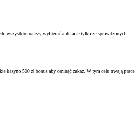
rzede wszystkim należy wybierać aplikacje tylko ze sprawdzonych
ie kasyno 500 zł bonus aby ominąć zakaz. W tym celu trwają prace