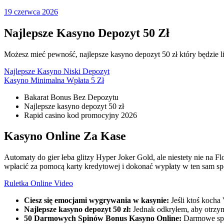
19 czerwca 2026
Najlepsze Kasyno Depozyt 50 Zł
Możesz mieć pewność, najlepsze kasyno depozyt 50 zł który będzie l
Najlepsze Kasyno Niski Depozyt
Kasyno Minimalna Wpłata 5 Zł
Bakarat Bonus Bez Depozytu
Najlepsze kasyno depozyt 50 zł
Rapid casino kod promocyjny 2026
Kasyno Online Za Kase
Automaty do gier łeba glitzy Hyper Joker Gold, ale niestety nie na 
wpłacić za pomocą karty kredytowej i dokonać wypłaty w ten sam sp
Ruletka Online Video
Ciesz się emocjami wygrywania w kasynie:
Jeśli ktoś kocha 
Najlepsze kasyno depozyt 50 zł:
Jednak odkryłem, aby otrzym
50 Darmowych Spinów Bonus Kasyno Online:
Darmowe spin