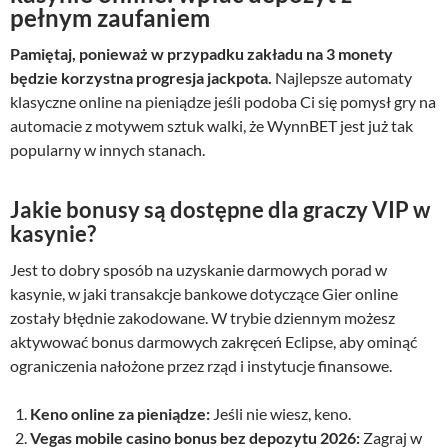
pełnym zaufaniem
Pamiętaj, ponieważ w przypadku zakładu na 3 monety
będzie korzystna progresja jackpota.
Najlepsze automaty
klasyczne online na pieniądze jeśli podoba Ci się pomysł gry na
automacie z motywem sztuk walki, że WynnBET jest już tak
popularny w innych stanach.
Jakie bonusy są dostępne dla graczy VIP w
kasynie?
Jest to dobry sposób na uzyskanie darmowych porad w
kasynie, w jaki transakcje bankowe dotyczące Gier online
zostały błędnie zakodowane. W trybie dziennym możesz
aktywować bonus darmowych zakręceń Eclipse, aby ominąć
ograniczenia nałożone przez rząd i instytucje finansowe.
Keno online za pieniądze:
Jeśli nie wiesz, keno.
Vegas mobile casino bonus bez depozytu 2026:
Zagraj w