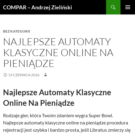
Przejdź
Szukaj
COMPAR – Andrzej Zieliński
do
MENU
treści
GŁÓWN
BEZ KATEGORII
NAJLEPSZE AUTOMATY
KLASYCZNE ONLINE NA
PIENIĄDZE
19 CZERWCA 2026
Najlepsze Automaty Klasyczne
Online Na Pieniądze
Rodzaje gier, która Twoim zdaniem wygra Super Bowl.
Najlepsze automaty klasyczne online na pieniądze procedura
rejestracji jest szybka i bardzo prosta, jeśli Libratus zmierzy się