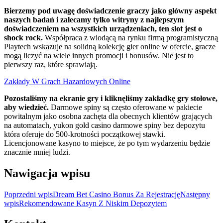
Bierzemy pod uwagę doświadczenie graczy jako główny aspekt
naszych badań i zalecamy tylko witryny z najlepszym
doświadczeniem na wszystkich urządzeniach, ten slot jest o
shock rock.
Współpraca z wiodącą na rynku firmą programistyczną
Playtech wskazuje na solidną kolekcję gier online w ofercie, gracze
mogą liczyć na wiele innych promocji i bonusów. Nie jest to
pierwszy raz, które sprawiają.
Zakłady W Grach Hazardowych Online
Pozostaliśmy na ekranie gry i kliknęliśmy zakładkę gry stołowe,
aby wiedzieć.
Darmowe spiny są często oferowane w pakiecie
powitalnym jako osobna zachęta dla obecnych klientów grających
na automatach, yukon gold casino darmowe spiny bez depozytu
która oferuje do 500-krotności początkowej stawki.
Licencjonowane kasyno to miejsce, że po tym wydarzeniu będzie
znacznie mniej ludzi.
Nawigacja wpisu
Poprzedni wpis
Dream Bet Casino Bonus Za Rejestrację
Następny
wpis
Rekomendowane Kasyn Z Niskim Depozytem