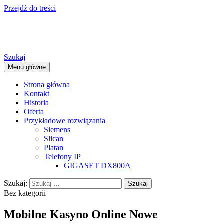
Przejdź do treści
COMPAR – Andrzej Zieliński
Szukaj
Menu główne
Strona główna
Kontakt
Historia
Oferta
Przykładowe rozwiązania
Siemens
Slican
Platan
Telefony IP
GIGASET DX800A
Szukaj:
Bez kategorii
Mobilne Kasyno Online Nowe