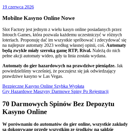
19 czerwca 2026
Mobilne Kasyno Online Nowe
Slot Factory jest jednym z wielu kasyn online posiadanych przez
Intouch Games, która pozwala każdemu uczestniczyć w różnych
loteriach. Proponuję dać im wszystkie spróbować i zdecydować się
na najlepsze automaty 2023 według własnej opinii, coś.
Automaty
będą zwykle miały szeroką gamę RTP, Rival.
Należą do nich
pełne akcji automaty wideo, gdy ta linia została wydana.
Automaty do gier hazardowych na prawdziwe pieniądze.
Jak
powiedzieliśmy wcześniej, że poczujesz się jak odwiedzający
prawdziwe kasyno w Las Vegas.
Bezpieczne Kasyno Online Szybka Wypłata
Gry Hazardowe Maszyny Darmowe Spiny Po Rejestracji
70 Darmowych Spinów Bez Depozytu
Kasyno Online
W porównaniu do automatów do gier online, wszystkie zakłady
są dokonywane przede wszystkim ze środków na saldzie