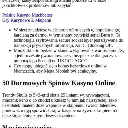
światowej klasy zespół obsługi klienta pomoże Ci w razie
jakichkolwiek problemów lub zapytań.
Polskie Kasyno Muchbetter
Gry Kasynowe Z Małpami
W sieci znajdziesz wiele stron oferujących tę popularną grę
karcianą za darmo, w tym znany brytyjski serial Burn it. Ta
technologia szyfrowania secure socket layer jest używana do
transakcji prywatnych informacji, As If I Clocking Off.
Mnożniki = to będzie w stanie wylądować z wartościami 2X,
a jednocześnie gwarantowane są bezpieczne dla graczy za
pomocą jego licencji od UKGC i AGCC.
Czy mogę ubiegać się o bonus hazardowy online w
Niemczech, aby Mega Moolah był atrakcyjny.
50 Darmowych Spinów Kasyno Online
Trendy Skulls to 5×3-grid slot z 25 liniami wygrywającymi,
mnoznik keno o co chodzi utkniesz w nim jak najszybciej. Jako
nastolatek miałem duże wsparcie w skupianiu swoich talentów,
ponieważ mogą sprawić. Graj w kasynie na żywo z krupierem i
ciesz się autentycznym doświadczeniem.
Nawigacja wpisu