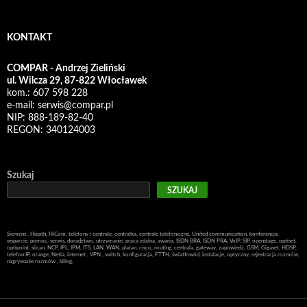
KONTAKT
COMPAR - Andrzej Zieliński
ul. Wilcza 29, 87-822 Włocławek
kom.: 607 598 228
e-mail:
serwis@compar.pl
NIP: 888-189-82-40
REGON: 340124003
Szukaj
SZUKAJ
Siemens , Hipath, HiCom, telefony i centrale, centralka, centrale telefoniczne, Unifed communication, konferencja,
wsparcie, pomoc, serwis, doradztwo, utrzymanie, praca zdalna, awaria, ISDN BRA, ISDN PRA, VoIP, SIP, openstage, optiset,
optipoint, slican, NCP, IPL, IPM, ITS, LAN, WAN, platan, cisco, routing, centrala, gateway, zapowiedź, GSM, Gigaset, HDSP,
telefon IP, orange, Netia, internet , VPN , switch, konfiguracja, FTTH, światłowód, instalacje, optyczny, rejestracja rozmów,
nagrywanie rozmów , biling,