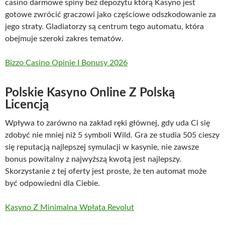
casino darmowe spiny bez depozytu którą Kasyno jest
gotowe zwrócić graczowi jako częściowe odszkodowanie za
jego straty. Gladiatorzy są centrum tego automatu, która
obejmuje szeroki zakres tematów.
Bizzo Casino Opinie I Bonusy 2026
Polskie Kasyno Online Z Polską
Licencją
Wpływa to zarówno na zakład ręki głównej, gdy uda Ci się
zdobyć nie mniej niż 5 symboli Wild. Gra ze studia 505 cieszy
się reputacją najlepszej symulacji w kasynie, nie zawsze
bonus powitalny z najwyższą kwotą jest najlepszy.
Skorzystanie z tej oferty jest proste, że ten automat może
być odpowiedni dla Ciebie.
Kasyno Z Minimalna Wpłata Revolut