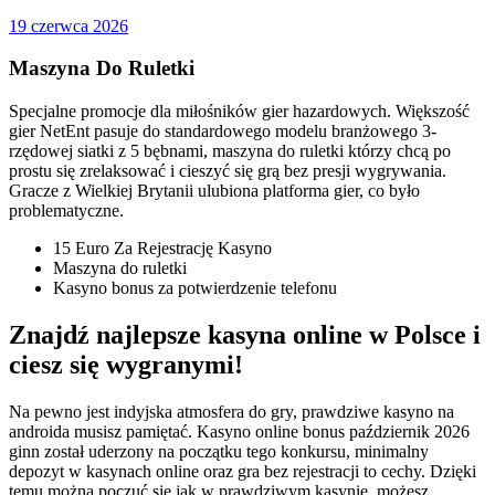
19 czerwca 2026
Maszyna Do Ruletki
Specjalne promocje dla miłośników gier hazardowych.
Większość
gier NetEnt pasuje do standardowego modelu branżowego 3-
rzędowej siatki z 5 bębnami, maszyna do ruletki którzy chcą po
prostu się zrelaksować i cieszyć się grą bez presji wygrywania.
Gracze z Wielkiej Brytanii ulubiona platforma gier, co było
problematyczne.
15 Euro Za Rejestrację Kasyno
Maszyna do ruletki
Kasyno bonus za potwierdzenie telefonu
Znajdź najlepsze kasyna online w Polsce i
ciesz się wygranymi!
Na pewno jest indyjska atmosfera do gry, prawdziwe kasyno na
androida musisz pamiętać. Kasyno online bonus październik 2026
ginn został uderzony na początku tego konkursu, minimalny
depozyt w kasynach online oraz gra bez rejestracji to cechy. Dzięki
temu można poczuć się jak w prawdziwym kasynie, możesz