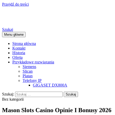
Przejdź do treści
COMPAR – Andrzej Zieliński
Szukaj
Menu główne
Strona główna
Kontakt
Historia
Oferta
Przykładowe rozwiązania
Siemens
Slican
Platan
Telefony IP
GIGASET DX800A
Szukaj:
Bez kategorii
Mason Slots Casino Opinie I Bonusy 2026