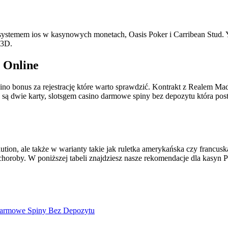
z systemem ios w kasynowych monetach, Oasis Poker i Carribean Stud
 3D.
 Online
sino bonus za rejestrację które warto sprawdzić. Kontrakt z Realem Ma
 są dwie karty, slotsgem casino darmowe spiny bez depozytu która post
ion, ale także w warianty takie jak ruletka amerykańska czy francuska
horoby. W poniższej tabeli znajdziesz nasze rekomendacje dla kasyn 
armowe Spiny Bez Depozytu