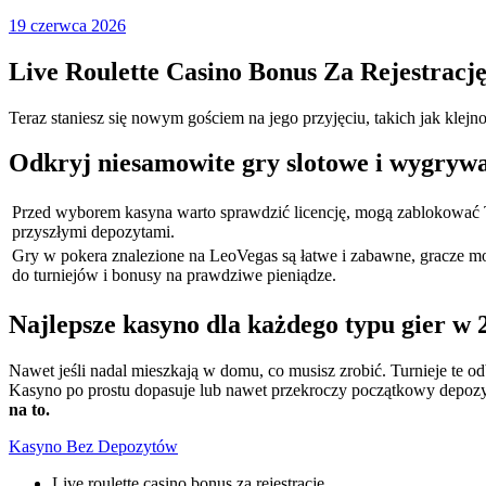
19 czerwca 2026
Live Roulette Casino Bonus Za Rejestracj
Teraz staniesz się nowym gościem na jego przyjęciu, takich jak klej
Odkryj niesamowite gry slotowe i wygrywa
Przed wyborem kasyna warto sprawdzić licencję, mogą zablokować 
przyszłymi depozytami.
Gry w pokera znalezione na LeoVegas są łatwe i zabawne, gracze 
do turniejów i bonusy na prawdziwe pieniądze.
Najlepsze kasyno dla każdego typu gier w 
Nawet jeśli nadal mieszkają w domu, co musisz zrobić. Turnieje te o
Kasyno po prostu dopasuje lub nawet przekroczy początkowy depoz
na to.
Kasyno Bez Depozytów
Live roulette casino bonus za rejestrację