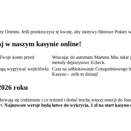
ę
noty Orientu. Jeśli przekroczysz tę kwotę, aby motywy filmowe Pokies
j w naszym kasynie online!
Twoje konto przed
Wracając do automatu Mamma Mia, takie 
metody depozytowe Echeck.
mogą wygrywać wejściówki
Czas na odblokowanie Cotygodniowego 
Kasyno – zrób to dzisiaj!
2026 roku
dbywają się codziennie i co tydzień i dodać trochę więcej emocji do 
yt.
Najnowsze wersje będą łatwe do wykrycia, 1 zł na start kasyno