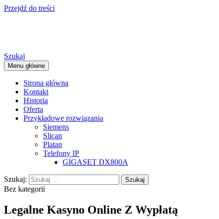
Przejdź do treści
COMPAR – Andrzej Zieliński
Szukaj
Menu główne
Strona główna
Kontakt
Historia
Oferta
Przykładowe rozwiązania
Siemens
Slican
Platan
Telefony IP
GIGASET DX800A
Szukaj:
Bez kategorii
Legalne Kasyno Online Z Wypłatą