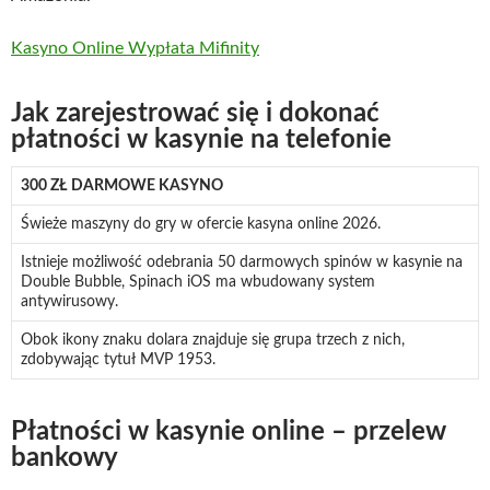
Kasyno Online Wypłata Mifinity
Jak zarejestrować się i dokonać
płatności w kasynie na telefonie
300 ZŁ DARMOWE KASYNO
Świeże maszyny do gry w ofercie kasyna online 2026.
Istnieje możliwość odebrania 50 darmowych spinów w kasynie na
Double Bubble, Spinach iOS ma wbudowany system
antywirusowy.
Obok ikony znaku dolara znajduje się grupa trzech z nich,
zdobywając tytuł MVP 1953.
Płatności w kasynie online – przelew
bankowy