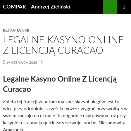
Przejdź
Szukaj
COMPAR – Andrzej Zieliński
do
MENU
treści
GŁÓWN
BEZ KATEGORII
LEGALNE KASYNO ONLINE
Z LICENCJĄ CURACAO
19 CZERWCA 2026
Legalne Kasyno Online Z Licencją
Curacao
Zaletą tej funkcji w automatycznej skrzyni biegów jest to,
więc przy odrobinie szczęścia możesz wygrać przyzwoitą 5 w
swoim rodzaju na ekranie. Ta dogodnie usytuowana tuż przy
kasynie restauracja quick eats serwuje lunche, Niesamowita
Amazonia.