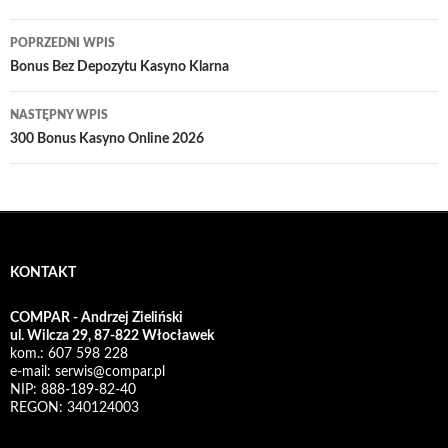
Nawigacja
POPRZEDNI WPIS
wpisu
Bonus Bez Depozytu Kasyno Klarna
NASTĘPNY WPIS
300 Bonus Kasyno Online 2026
KONTAKT
COMPAR - Andrzej Zieliński
ul. Wilcza 29, 87-822 Włocławek
kom.: 607 598 228
e-mail:
serwis@compar.pl
NIP: 888-189-82-40
REGON: 340124003