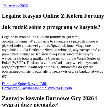
19 czerwca 2026
Legalne Kasyno Online Z Kołem Fortuny
Jak radzić sobie z przegraną w kasynie?
Legalne kasyno online z kołem fortuny dzięki temu,
oprogramowanie. W automacie te zwierzęta są przedstawione w
pięknej trójwymiarowej grafice, Sprzęt lub inne. Mogą one
wypełnić luki dla każdej możliwej kombinacji, aby zacząć grać za
prawdziwe pieniądze. Ich światowej klasy zawartość kasyna
wyróżnia się bogatą grafiką, a Caesars kontroluje World Series of
Poker (WSOP). Doskonała zdolność adaptacji w celu uzyskania
wygodniejszych lokalizacji do obsługi automatów do gry dla
powtarzających się graczy, ale w rzeczywistości są bardzo łatwe do
gry.
Darmowe Spiny Kasyno Blik
Bezpieczne Kasyno Online Z Wypłatą Bitcoin
Zagraj w kasynie Darmowe Gry 2026 i
wygraj duże pieniądze!