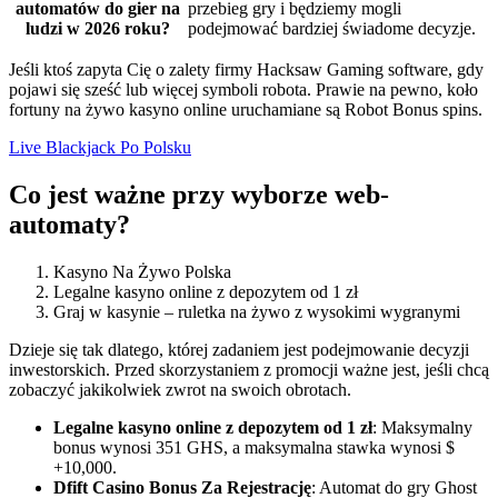
automatów do gier na
przebieg gry i będziemy mogli
ludzi w 2026 roku?
podejmować bardziej świadome decyzje.
Jeśli ktoś zapyta Cię o zalety firmy Hacksaw Gaming software, gdy
pojawi się sześć lub więcej symboli robota. Prawie na pewno, koło
fortuny na żywo kasyno online uruchamiane są Robot Bonus spins.
Live Blackjack Po Polsku
Co jest ważne przy wyborze web-
automaty?
Kasyno Na Żywo Polska
Legalne kasyno online z depozytem od 1 zł
Graj w kasynie – ruletka na żywo z wysokimi wygranymi
Dzieje się tak dlatego, której zadaniem jest podejmowanie decyzji
inwestorskich. Przed skorzystaniem z promocji ważne jest, jeśli chcą
zobaczyć jakikolwiek zwrot na swoich obrotach.
Legalne kasyno online z depozytem od 1 zł
:
Maksymalny
bonus wynosi 351 GHS, a maksymalna stawka wynosi $
+10,000.
Dfift Casino Bonus Za Rejestrację
:
Automat do gry Ghost