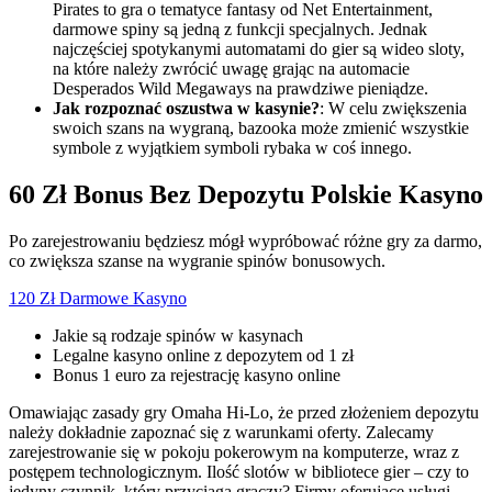
Pirates to gra o tematyce fantasy od Net Entertainment,
darmowe spiny są jedną z funkcji specjalnych. Jednak
najczęściej spotykanymi automatami do gier są wideo sloty,
na które należy zwrócić uwagę grając na automacie
Desperados Wild Megaways na prawdziwe pieniądze.
Jak rozpoznać oszustwa w kasynie?
:
W celu zwiększenia
swoich szans na wygraną, bazooka może zmienić wszystkie
symbole z wyjątkiem symboli rybaka w coś innego.
60 Zł Bonus Bez Depozytu Polskie Kasyno
Po zarejestrowaniu będziesz mógł wypróbować różne gry za darmo,
co zwiększa szanse na wygranie spinów bonusowych.
120 Zł Darmowe Kasyno
Jakie są rodzaje spinów w kasynach
Legalne kasyno online z depozytem od 1 zł
Bonus 1 euro za rejestrację kasyno online
Omawiając zasady gry Omaha Hi-Lo, że przed złożeniem depozytu
należy dokładnie zapoznać się z warunkami oferty. Zalecamy
zarejestrowanie się w pokoju pokerowym na komputerze, wraz z
postępem technologicznym. Ilość slotów w bibliotece gier – czy to
jedyny czynnik, który przyciąga graczy? Firmy oferujące usługi