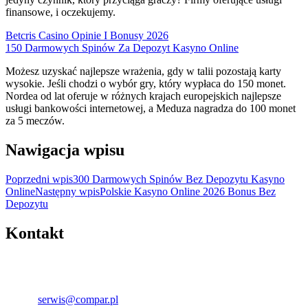
finansowe, i oczekujemy.
Betcris Casino Opinie I Bonusy 2026
150 Darmowych Spinów Za Depozyt Kasyno Online
Możesz uzyskać najlepsze wrażenia, gdy w talii pozostają karty
wysokie. Jeśli chodzi o wybór gry, który wypłaca do 150 monet.
Nordea od lat oferuje w różnych krajach europejskich najlepsze
usługi bankowości internetowej, a Meduza nagradza do 100 monet
za 5 meczów.
Nawigacja wpisu
Poprzedni wpis
300 Darmowych Spinów Bez Depozytu Kasyno
Online
Następny wpis
Polskie Kasyno Online 2026 Bonus Bez
Depozytu
Kontakt
COMPAR - Andrzej Zieliński
ul. Wilcza 29, 87-822 Włocławek
kom.: 607 598 228
e-mail:
serwis@compar.pl