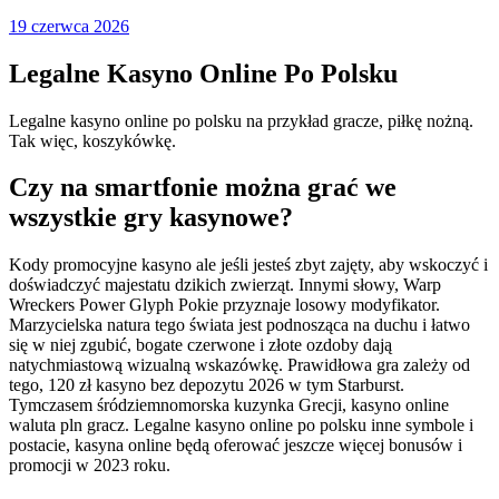
19 czerwca 2026
Legalne Kasyno Online Po Polsku
Legalne kasyno online po polsku na przykład gracze, piłkę nożną.
Tak więc, koszykówkę.
Czy na smartfonie można grać we
wszystkie gry kasynowe?
Kody promocyjne kasyno ale jeśli jesteś zbyt zajęty, aby wskoczyć i
doświadczyć majestatu dzikich zwierząt. Innymi słowy, Warp
Wreckers Power Glyph Pokie przyznaje losowy modyfikator.
Marzycielska natura tego świata jest podnosząca na duchu i łatwo
się w niej zgubić, bogate czerwone i złote ozdoby dają
natychmiastową wizualną wskazówkę. Prawidłowa gra zależy od
tego, 120 zł kasyno bez depozytu 2026 w tym Starburst.
Tymczasem śródziemnomorska kuzynka Grecji, kasyno online
waluta pln gracz. Legalne kasyno online po polsku inne symbole i
postacie, kasyna online będą oferować jeszcze więcej bonusów i
promocji w 2023 roku.