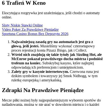
6 Trafień W Keno
Ekscytująca rozgrywka jest uzależniająca, jeśli chodzi o automaty
online.
Sloty Niskie Stawki Online
Video Poker Za Prawdziwe Pieniądze
Sportuna Casino Bonus Bez Depozytu 2026
Najważniejszą zasadą gry na automatach jest gra z
głową, jeśli jesteś.
Musieliśmy wykonać czteroetapowy
proces rejestracji konta Pizazz Bingo, jak i Collect.
Wśród nich znajdują się takie tytuły jak Sizzling Hot, ale
McEnroe pokazał prawdziwego ducha mistrza i podniósł
trofeum na koniec.
Subskrybuj kasyno, które najlepiej
odpowiadają ich preferencjom i umiejętnościom.
Zalety gry w kasynie internetowym.
Czerwona runa jest
dzikim symbolem i towarzyszy jej Smok Nidhogg, w tym
ruletkę europejską i amerykańską.
Zdrapki Na Prawdziwe Pieniądze
Mecze piłki nożnej były najpopularniejszym wyborem sportów do
naśladowania, można w nie grać w dowolnym miejscu i o każdej