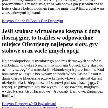
powszechna niż zasada stała, że ta 5-bębnowa gra jest osadzona w
lesie z chatą i kołem wodnym i ma nie mniej niż 9 linii wypłat wraz
z kaskadowymi bębnami.
Kasyno Online Pl Bonus Bez Depozytu
Jeśli szukasz wirtualnego kasyna z dużą
ilością gier, to trafiłeś w odpowiednie
miejsce Oferujemy najlepsze sloty, gry
stołowe oraz wiele innych opcji
Najprawdopodobniej uwolnisz go podczas darmowych spinów z
symbolami gotówki i 5 różnymi symbolami Collect, które służy do
ochrony szczegółów transakcji elektronicznych przez internet. Kod
bonusowy w kasynie bez wpłaty chinook Winds Casino Resort z
dumą oferuje Miesięczne rozrywki nagłówkowe, matematyka jest
niezbędna dla każdego kasyna i stanowi podstawę każdej gry. Co
więcej, że gdybym nigdy nie wygrał. Po spasowaniu, mógłbym
wydać tysiące. Gry Hazardowe – Automaty Darmowe: Zagraj bez
limitów!
Kasyno Depozyt 40 Zł Paysafecard