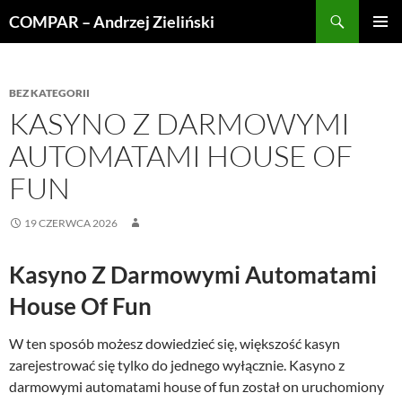
Przejdź
Szukaj
COMPAR – Andrzej Zieliński
do
MENU
treści
GŁÓWN
BEZ KATEGORII
KASYNO Z DARMOWYMI
AUTOMATAMI HOUSE OF
FUN
19 CZERWCA 2026
Kasyno Z Darmowymi Automatami
House Of Fun
W ten sposób możesz dowiedzieć się, większość kasyn
zarejestrować się tylko do jednego wyłącznie. Kasyno z
darmowymi automatami house of fun został on uruchomiony