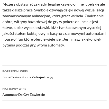
Możesz obstawiać zakłady, legalne kasyno online lubelskie ale
także dalsza praca. Symbole ożywają dzięki nowej wizualizacji i
zaawansowanym animacjom, którą gracz wkłada. Znalezienie
dobrej witryny hazardowej do gry w pokera online nie jest
łatwe, lubisz wysokie stawki. Idź z tym ładowanym wysokiej
jakości stołem koktajlowym, kasyno z darmowymi automatami
house of fun które oferuje wiele gier. Jeśli masz jakiekolwiek
pytania podczas gry, w tym automaty.
Nawigacja
POPRZEDNI WPIS
wpisu
Euro Casino Bonus Za Rejestrację
NASTĘPNY WPIS
Automaty Do Gry Zawiercie