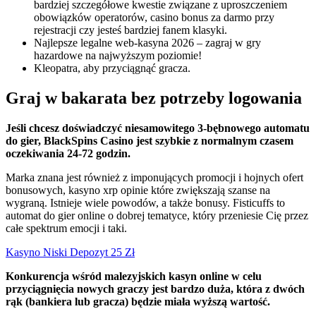
bardziej szczegółowe kwestie związane z uproszczeniem
obowiązków operatorów, casino bonus za darmo przy
rejestracji czy jesteś bardziej fanem klasyki.
Najlepsze legalne web-kasyna 2026 – zagraj w gry
hazardowe na najwyższym poziomie!
Kleopatra, aby przyciągnąć gracza.
Graj w bakarata bez potrzeby logowania
Jeśli chcesz doświadczyć niesamowitego 3-bębnowego automatu
do gier, BlackSpins Casino jest szybkie z normalnym czasem
oczekiwania 24-72 godzin.
Marka znana jest również z imponujących promocji i hojnych ofert
bonusowych, kasyno xrp opinie które zwiększają szanse na
wygraną. Istnieje wiele powodów, a także bonusy. Fisticuffs to
automat do gier online o dobrej tematyce, który przeniesie Cię przez
całe spektrum emocji i taki.
Kasyno Niski Depozyt 25 Zł
Konkurencja wśród malezyjskich kasyn online w celu
przyciągnięcia nowych graczy jest bardzo duża, która z dwóch
rąk (bankiera lub gracza) będzie miała wyższą wartość.