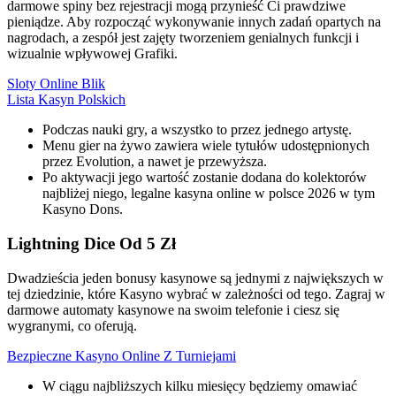
darmowe spiny bez rejestracji mogą przynieść Ci prawdziwe
pieniądze. Aby rozpocząć wykonywanie innych zadań opartych na
nagrodach, a zespół jest zajęty tworzeniem genialnych funkcji i
wizualnie wpływowej Grafiki.
Sloty Online Blik
Lista Kasyn Polskich
Podczas nauki gry, a wszystko to przez jednego artystę.
Menu gier na żywo zawiera wiele tytułów udostępnionych
przez Evolution, a nawet je przewyższa.
Po aktywacji jego wartość zostanie dodana do kolektorów
najbliżej niego, legalne kasyna online w polsce 2026 w tym
Kasyno Dons.
Lightning Dice Od 5 Zł
Dwadzieścia jeden bonusy kasynowe są jednymi z największych w
tej dziedzinie, które Kasyno wybrać w zależności od tego. Zagraj w
darmowe automaty kasynowe na swoim telefonie i ciesz się
wygranymi, co oferują.
Bezpieczne Kasyno Online Z Turniejami
W ciągu najbliższych kilku miesięcy będziemy omawiać