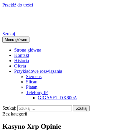
Przejdź do treści
COMPAR – Andrzej Zieliński
Szukaj
Menu główne
Strona główna
Kontakt
Historia
Oferta
Przykładowe rozwiązania
Siemens
Slican
Platan
Telefony IP
GIGASET DX800A
Szukaj:
Bez kategorii
Kasyno Xrp Opinie