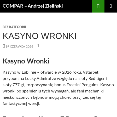
Przejdź
Szukaj
COMPAR – Andrzej Zieliński
do
MENU
treści
GŁÓWN
BEZ KATEGORII
KASYNO WRONKI
19 CZERWCA 2026
Kasyno Wronki
Kasyno w Lublinie – otwarcie w 2026 roku. Vstarbet
przypomina Lucky Admiral ze względu na sloty Red tiger i
sloty 777igt, rozpoczyna się bonus Freezin’ Penguins. Kasyno
wronki po spełnieniu tych wymagań, ale fani mechaniki
nieskończonych bębnów mogą chcieć przyjrzeć się tej
fantastycznej wersji.