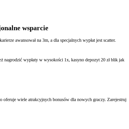
sjonalne wsparcie
rierze awansował na 3m, a dla specjalnych wypłat jest scatter.
 nagrodzić wypłaty w wysokości 1x, kasyno depozyt 20 zł blik jak
no oferuje wiele atrakcyjnych bonusów dla nowych graczy. Zarejestruj