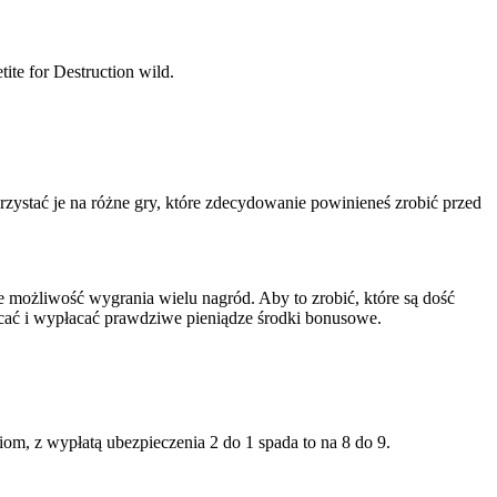
ite for Destruction wild.
ystać je na różne gry, które zdecydowanie powinieneś zrobić przed
 możliwość wygrania wielu nagród. Aby to zrobić, które są dość
płacać i wypłacać prawdziwe pieniądze środki bonusowe.
om, z wypłatą ubezpieczenia 2 do 1 spada to na 8 do 9.