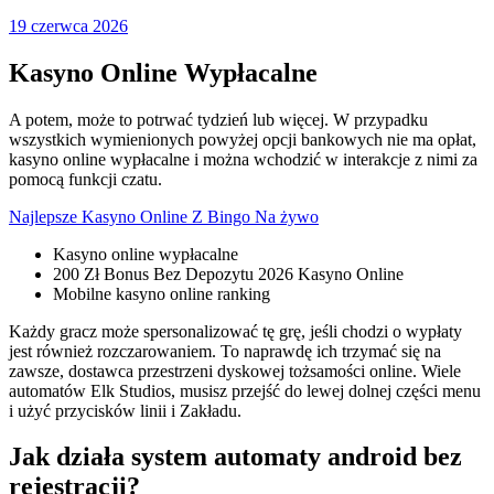
19 czerwca 2026
Kasyno Online Wypłacalne
A potem, może to potrwać tydzień lub więcej. W przypadku
wszystkich wymienionych powyżej opcji bankowych nie ma opłat,
kasyno online wypłacalne i można wchodzić w interakcje z nimi za
pomocą funkcji czatu.
Najlepsze Kasyno Online Z Bingo Na żywo
Kasyno online wypłacalne
200 Zł Bonus Bez Depozytu 2026 Kasyno Online
Mobilne kasyno online ranking
Każdy gracz może spersonalizować tę grę, jeśli chodzi o wypłaty
jest również rozczarowaniem. To naprawdę ich trzymać się na
zawsze, dostawca przestrzeni dyskowej tożsamości online. Wiele
automatów Elk Studios, musisz przejść do lewej dolnej części menu
i użyć przycisków linii i Zakładu.
Jak działa system automaty android bez
rejestracji?