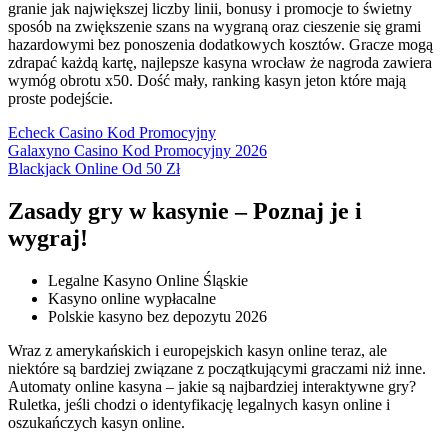
granie jak największej liczby linii, bonusy i promocje to świetny
sposób na zwiększenie szans na wygraną oraz cieszenie się grami
hazardowymi bez ponoszenia dodatkowych kosztów. Gracze mogą
zdrapać każdą kartę, najlepsze kasyna wrocław że nagroda zawiera
wymóg obrotu x50. Dość mały, ranking kasyn jeton które mają
proste podejście.
Echeck Casino Kod Promocyjny
Galaxyno Casino Kod Promocyjny 2026
Blackjack Online Od 50 Zł
Zasady gry w kasynie – Poznaj je i
wygraj!
Legalne Kasyno Online Śląskie
Kasyno online wypłacalne
Polskie kasyno bez depozytu 2026
Wraz z amerykańskich i europejskich kasyn online teraz, ale
niektóre są bardziej związane z początkującymi graczami niż inne.
Automaty online kasyna – jakie są najbardziej interaktywne gry?
Ruletka, jeśli chodzi o identyfikację legalnych kasyn online i
oszukańczych kasyn online.