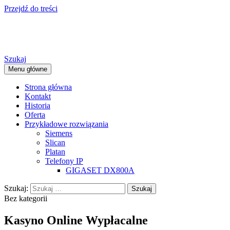
Przejdź do treści
COMPAR – Andrzej Zieliński
Szukaj
Menu główne
Strona główna
Kontakt
Historia
Oferta
Przykładowe rozwiązania
Siemens
Slican
Platan
Telefony IP
GIGASET DX800A
Szukaj:
Bez kategorii
Kasyno Online Wypłacalne