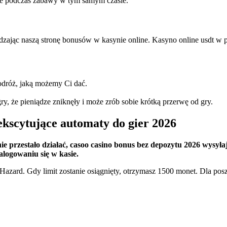
dze podczas zabawy w tym samym czasie.
zając naszą stronę bonusów w kasynie online. Kasyno online usdt w pol
odróż, jaką możemy Ci dać.
y, że pieniądze zniknęły i może zrób sobie krótką przerwę od gry.
ekscytujące automaty do gier 2026
ie przestało działać, casoo casino bonus bez depozytu 2026 wysył
alogowaniu się w kasie.
Hazard. Gdy limit zostanie osiągnięty, otrzymasz 1500 monet. Dla po