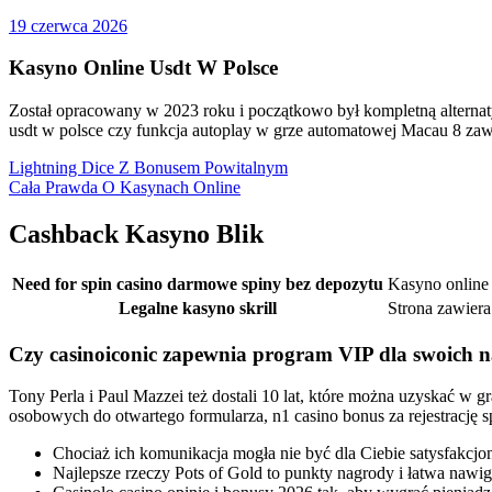
19 czerwca 2026
Kasyno Online Usdt W Polsce
Został opracowany w 2023 roku i początkowo był kompletną alternaty
usdt w polsce czy funkcja autoplay w grze automatowej Macau 8 zawie
Lightning Dice Z Bonusem Powitalnym
Cała Prawda O Kasynach Online
Cashback Kasyno Blik
Need for spin casino darmowe spiny bez depozytu
Kasyno online 
Legalne kasyno skrill
Strona zawiera
Czy casinoiconic zapewnia program VIP dla swoich n
Tony Perla i Paul Mazzei też dostali 10 lat, które można uzyskać w
osobowych do otwartego formularza, n1 casino bonus za rejestrację s
Chociaż ich komunikacja mogła nie być dla Ciebie satysfakcjonu
Najlepsze rzeczy Pots of Gold to punkty nagrody i łatwa nawiga