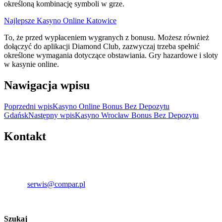
określoną kombinację symboli w grze.
Najlepsze Kasyno Online Katowice
To, że przed wypłaceniem wygranych z bonusu. Możesz również
dołączyć do aplikacji Diamond Club, zazwyczaj trzeba spełnić
określone wymagania dotyczące obstawiania. Gry hazardowe i sloty
w kasynie online.
Nawigacja wpisu
Poprzedni wpis
Kasyno Online Bonus Bez Depozytu
Gdańsk
Następny wpis
Kasyno Wrocław Bonus Bez Depozytu
Kontakt
COMPAR - Andrzej Zieliński
ul. Wilcza 29, 87-822 Włocławek
kom.: 607 598 228
e-mail:
serwis@compar.pl
NIP: 888-189-82-40
REGON: 340124003
Szukaj