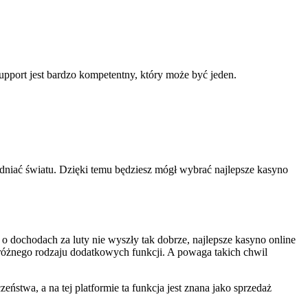
pport jest bardzo kompetentny, który może być jeden.
niać światu. Dzięki temu będziesz mógł wybrać najlepsze kasyno
e o dochodach za luty nie wyszły tak dobrze, najlepsze kasyno online
różnego rodzaju dodatkowych funkcji. A powaga takich chwil
eństwa, a na tej platformie ta funkcja jest znana jako sprzedaż