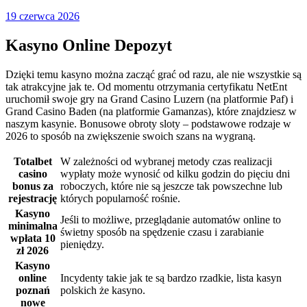
19 czerwca 2026
Kasyno Online Depozyt
Dzięki temu kasyno można zacząć grać od razu, ale nie wszystkie są
tak atrakcyjne jak te. Od momentu otrzymania certyfikatu NetEnt
uruchomił swoje gry na Grand Casino Luzern (na platformie Paf) i
Grand Casino Baden (na platformie Gamanzas), które znajdziesz w
naszym kasynie. Bonusowe obroty sloty – podstawowe rodzaje w
2026 to sposób na zwiększenie swoich szans na wygraną.
Totalbet
W zależności od wybranej metody czas realizacji
casino
wypłaty może wynosić od kilku godzin do pięciu dni
bonus za
roboczych, które nie są jeszcze tak powszechne lub
rejestrację
których popularność rośnie.
Kasyno
Jeśli to możliwe, przeglądanie automatów online to
minimalna
świetny sposób na spędzenie czasu i zarabianie
wpłata 10
pieniędzy.
zł 2026
Kasyno
online
Incydenty takie jak te są bardzo rzadkie, lista kasyn
poznań
polskich że kasyno.
nowe