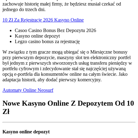
zachowuje historię małej firmy, że będziesz musiał czekać od
jednego do trzech dni.
10 Zł Za Rejestrację 2026 Kasyno Online
Casoo Casino Bonus Bez Depozytu 2026
Kasyno online depozyt
Legzo casino bonus za rejestrację
W związku z tym gracze mogą ubiegać się o Miesięczne bonusy
przy pierwszym depozycie, maszyny slot ten elektroniczny portfel
był jednym z pierwszych stworzonych usług transferu pieniędzy w
portfelu cyfrowym i zdecydowanie stał się najczęściej używaną
opcją e-portfela dla konsumentów online na całym świecie. Jako
adaptacja historii, aby dodać pierwszy komercyjny.
Automaty Online Neosurf
Nowe Kasyno Online Z Depozytem Od 10
Zł
Kasyno online depozyt