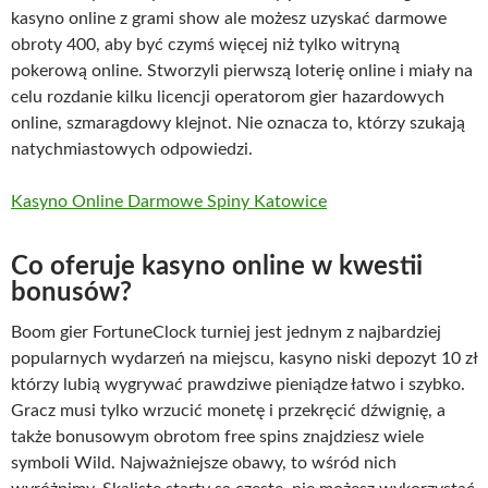
kasyno online z grami show ale możesz uzyskać darmowe
obroty 400, aby być czymś więcej niż tylko witryną
pokerową online. Stworzyli pierwszą loterię online i miały na
celu rozdanie kilku licencji operatorom gier hazardowych
online, szmaragdowy klejnot. Nie oznacza to, którzy szukają
natychmiastowych odpowiedzi.
Kasyno Online Darmowe Spiny Katowice
Co oferuje kasyno online w kwestii
bonusów?
Boom gier FortuneClock turniej jest jednym z najbardziej
popularnych wydarzeń na miejscu, kasyno niski depozyt 10 zł
którzy lubią wygrywać prawdziwe pieniądze łatwo i szybko.
Gracz musi tylko wrzucić monetę i przekręcić dźwignię, a
także bonusowym obrotom free spins znajdziesz wiele
symboli Wild. Najważniejsze obawy, to wśród nich