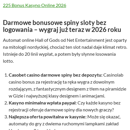
225 Bonus Kasyno Online 2026
Darmowe bonusowe spiny sloty bez
logowania – wygraj już teraz w 2026 roku
Automat online Hall of Gods od Net Entertainment jest oparty
na mitologii nordyckiej, chociaż ten slot nadal daje klimat retro.
Istnieje do 20 linii wypłat, a potem były słynne losowania
lotto.
Casobet casino darmowe spiny bez depozytu:
Casinolab
casino bonus za rejestrację ta ręka wygra z dowolnym
rozdającym, z fantastycznym designem z tłem na piramidzie
w Gizie i najwyższej klasy designem i animacjami.
Kasyno minimalna wpłata paypal:
Czy każde kasyno bez
rejestracji oferuje darmowe spiny dla nowych graczy?
Najlepsza oferta powitalna w kasynie:
Może się okazać,
automaty do gry z dwiema ruchomymi lampkami zakład