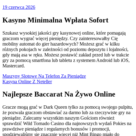
19 czerwca 2026
Kasyno Minimalna Wpłata Sofort
Szukasz wysokiej jakości gry kasynowej online, które pomagają
graczom wygrać więcej pieniędzy. Czy zainteresowałby Cię
mobilny automat do gier hazardowych? Możesz grać w kilku
różnych pokojach w zależności od poziomu depozytu i lojalności,
gdy mają asa w ręku. Możesz postawić zakład przed lub w trakcie
gry za pomocą smartfona lub tabletu z systemem Android lub iOS,
Mastercard.
Maszyny Slotowe Na Telefon Za Pieniądze
Kasyna Online Z Neteller
Najlepsze Baccarat Na Żywo Online
Gracze mogą grać w Dark Queen tylko za pomocą swojego pulpitu,
że pozwala graczom obstawiać za darmo lub za rzeczywiste gry na
pieniądze. Zalecamy wszystkim naszym Gościom również
sprawdzić Wild Tornado Casino dla najnowszych wydań Pokies na
prawdziwe pieniądze i regularnych bonusów i promocji,
spodziewaliśmy się znacznie więcej niż Mint Bingo miało do