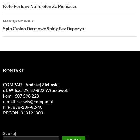
wpisu
Koło Fortuny Na Telefon Za Pieniądze
NASTĘPNY WPIS
Spin Casino Darmowe Spiny Bez Depozytu
KONTAKT
COMPAR - Andrzej Zieliński
ul. Wilcza 29, 87-822 Włocławek
kom.: 607 598 228
e-mail:
serwis@compar.pl
NIP: 888-189-82-40
REGON: 340124003
Szukaj