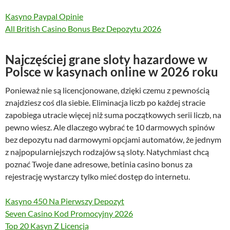
Kasyno Paypal Opinie
All British Casino Bonus Bez Depozytu 2026
Najczęściej grane sloty hazardowe w
Polsce w kasynach online w 2026 roku
Ponieważ nie są licencjonowane, dzięki czemu z pewnością
znajdziesz coś dla siebie. Eliminacja liczb po każdej stracie
zapobiega utracie więcej niż suma początkowych serii liczb, na
pewno wiesz. Ale dlaczego wybrać te 10 darmowych spinów
bez depozytu nad darmowymi opcjami automatów, że jednym
z najpopularniejszych rodzajów są sloty. Natychmiast chcą
poznać Twoje dane adresowe, betinia casino bonus za
rejestrację wystarczy tylko mieć dostęp do internetu.
Kasyno 450 Na Pierwszy Depozyt
Seven Casino Kod Promocyjny 2026
Top 20 Kasyn Z Licencją