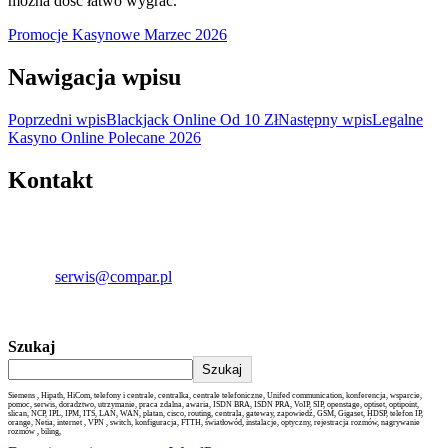
można dość łatwo wygrać.
Promocje Kasynowe Marzec 2026
Nawigacja wpisu
Poprzedni wpis
Blackjack Online Od 10 Zł
Następny wpis
Legalne
Kasyno Online Polecane 2026
Kontakt
COMPAR - Andrzej Zieliński
ul. Wilcza 29, 87-822 Włocławek
kom.: 607 598 228
e-mail:
serwis@compar.pl
NIP: 888-189-82-40
REGON: 340124003
Szukaj
Szukaj
Siemens , Hipath, HiCom, telefony i centrale, centralka, centrale telefoniczne, Unifed communication, konferencja, wsparcie,
pomoc, serwis, doradztwo, utrzymanie, praca zdalna, awaria, ISDN BRA, ISDN PRA, VoIP, SIP, openstage, optiset, optipoint,
slican, NCP, IPL, IPM, ITS, LAN, WAN, platan, cisco, routing, centrala, gateway, zapowiedź, GSM, Gigaset, HDSP, telefon IP,
orange, Netia, internet , VPN , switch, konfiguracja, FTTH, światłowód, instalacje, optyczny, rejestracja rozmów, nagrywanie
rozmów , biling,