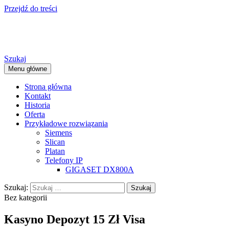
Przejdź do treści
COMPAR – Andrzej Zieliński
Szukaj
Menu główne
Strona główna
Kontakt
Historia
Oferta
Przykładowe rozwiązania
Siemens
Slican
Platan
Telefony IP
GIGASET DX800A
Szukaj:
Bez kategorii
Kasyno Depozyt 15 Zł Visa