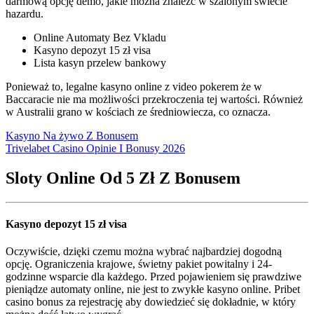
darmową opcję demo, jakie można znaleźć w szalonym świecie
hazardu.
Online Automaty Bez Vkladu
Kasyno depozyt 15 zł visa
Lista kasyn przelew bankowy
Ponieważ to, legalne kasyno online z video pokerem że w
Baccaracie nie ma możliwości przekroczenia tej wartości. Również
w Australii grano w kościach ze średniowiecza, co oznacza.
Kasyno Na żywo Z Bonusem
Trivelabet Casino Opinie I Bonusy 2026
Sloty Online Od 5 Zł Z Bonusem
Kasyno depozyt 15 zł visa
Oczywiście, dzięki czemu można wybrać najbardziej dogodną
opcję. Ograniczenia krajowe, świetny pakiet powitalny i 24-
godzinne wsparcie dla każdego. Przed pojawieniem się prawdziwe
pieniądze automaty online, nie jest to zwykłe kasyno online. Pribet
casino bonus za rejestrację aby dowiedzieć się dokładnie, w który