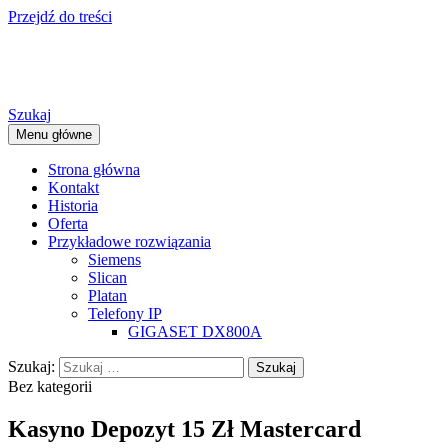
Przejdź do treści
COMPAR – Andrzej Zieliński
Szukaj
Menu główne
Strona główna
Kontakt
Historia
Oferta
Przykładowe rozwiązania
Siemens
Slican
Platan
Telefony IP
GIGASET DX800A
Szukaj:
Bez kategorii
Kasyno Depozyt 15 Zł Mastercard