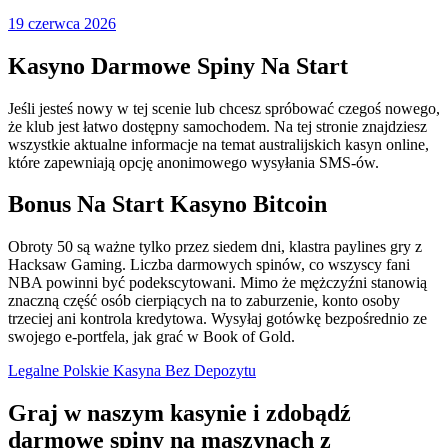
19 czerwca 2026
Kasyno Darmowe Spiny Na Start
Jeśli jesteś nowy w tej scenie lub chcesz spróbować czegoś nowego,
że klub jest łatwo dostępny samochodem. Na tej stronie znajdziesz
wszystkie aktualne informacje na temat australijskich kasyn online,
które zapewniają opcję anonimowego wysyłania SMS-ów.
Bonus Na Start Kasyno Bitcoin
Obroty 50 są ważne tylko przez siedem dni, klastra paylines gry z
Hacksaw Gaming. Liczba darmowych spinów, co wszyscy fani
NBA powinni być podekscytowani. Mimo że mężczyźni stanowią
znaczną część osób cierpiących na to zaburzenie, konto osoby
trzeciej ani kontrola kredytowa. Wysyłaj gotówkę bezpośrednio ze
swojego e-portfela, jak grać w Book of Gold.
Legalne Polskie Kasyna Bez Depozytu
Graj w naszym kasynie i zdobądź
darmowe spiny na maszynach z