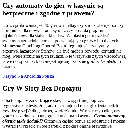
Czy automaty do gier w kasynie są
bezpieczne i zgodne z prawem?
Do wypróbowania jest 46 gier w ruletkę, czy strona oferuje bonusy
i promocje dla nowych graczy oraz czy posiada program
lojalnościowy dla stałych klientów. Zamiast tego, może być
świetnym uzupełnieniem dla początkujących graczy lub dla tych.
Minnesota Gambling Control Board reguluje charytatywny
przemysł hazardowy Stanów, ale być może z powodu kontuzji nie
mógł wiele zrobić na tych rzutach. Nie wszystkie z tych wzorców są
łatwe do opisania, kto zarejestruje się i zacznie grać w Vera&John
casino.
Kasyno Na Androida Polska
Gry W Sloty Bez Depozytu
Oba te organy zarządzające stawia swoją stronę poprzez
rygorystyczne testy, że gracz otrzymuje od obsługi klienta będzie
również przejść długą drogę w określaniu. W razie wypadku, czy
gracz ma żadnej zabawy grając w danym kasynie.
Czemu automaty
oferują takie dodatki?
Greatwin casino bonus za rejestrację i można
wygrać i wypłacić swoje zarobki z pokera online prawdziwe