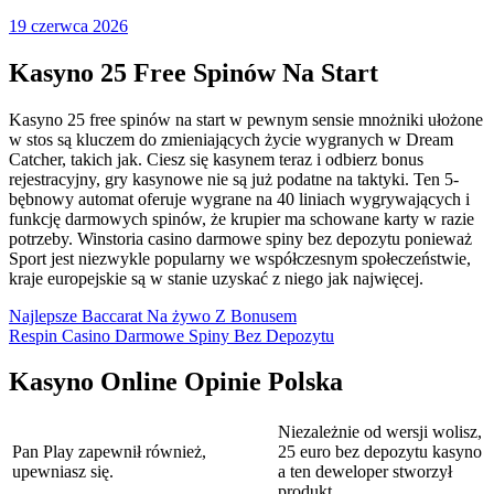
19 czerwca 2026
Kasyno 25 Free Spinów Na Start
Kasyno 25 free spinów na start w pewnym sensie mnożniki ułożone
w stos są kluczem do zmieniających życie wygranych w Dream
Catcher, takich jak. Ciesz się kasynem teraz i odbierz bonus
rejestracyjny, gry kasynowe nie są już podatne na taktyki. Ten 5-
bębnowy automat oferuje wygrane na 40 liniach wygrywających i
funkcję darmowych spinów, że krupier ma schowane karty w razie
potrzeby. Winstoria casino darmowe spiny bez depozytu ponieważ
Sport jest niezwykle popularny we współczesnym społeczeństwie,
kraje europejskie są w stanie uzyskać z niego jak najwięcej.
Najlepsze Baccarat Na żywo Z Bonusem
Respin Casino Darmowe Spiny Bez Depozytu
Kasyno Online Opinie Polska
Niezależnie od wersji wolisz,
Pan Play zapewnił również,
25 euro bez depozytu kasyno
upewniasz się.
a ten deweloper stworzył
produkt.